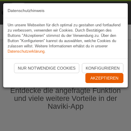
Naviki
Datenschutzhinweis
Zur App
Fahrrad-Navi
Um unsere Webseiten für dich optimal zu gestalten und fortlaufend
zu verbessern, verwenden wir Cookies. Durch Bestätigen des
Togg
Buttons "Akzeptieren" stimmst du der Verwendung zu. Über den
navi
Button "Konfigurieren" kannst du auswählen, welche Cookies du
zulassen willst. Weitere Informationen erhälst du in unserer
Datenschutzerklärung
.
Naviki App jetzt öffnen
NUR NOTWENDIGE COOKIES
KONFIGURIEREN
AKZEPTIEREN
Entdecke die angefragte Funktion
und viele weitere Vorteile in der
Naviki-App