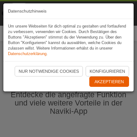
Naviki
Datenschutzhinweis
Zur App
Fahrrad-Navi
Um unsere Webseiten für dich optimal zu gestalten und fortlaufend
zu verbessern, verwenden wir Cookies. Durch Bestätigen des
Togg
Buttons "Akzeptieren" stimmst du der Verwendung zu. Über den
navi
Button "Konfigurieren" kannst du auswählen, welche Cookies du
zulassen willst. Weitere Informationen erhälst du in unserer
Datenschutzerklärung
.
Naviki App jetzt öffnen
NUR NOTWENDIGE COOKIES
KONFIGURIEREN
AKZEPTIEREN
Entdecke die angefragte Funktion
und viele weitere Vorteile in der
Naviki-App