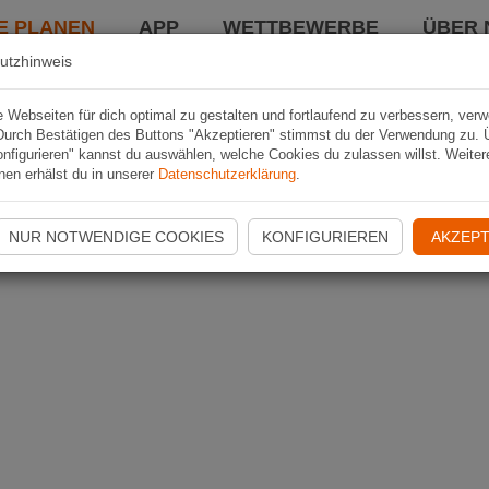
E PLANEN
APP
WETTBEWERBE
ÜBER 
utzhinweis
Webseiten für dich optimal zu gestalten und fortlaufend zu verbessern, ver
Durch Bestätigen des Buttons "Akzeptieren" stimmst du der Verwendung zu. 
nfigurieren" kannst du auswählen, welche Cookies du zulassen willst. Weiter
nen erhälst du in unserer
Datenschutzerklärung
.
NUR NOTWENDIGE COOKIES
KONFIGURIEREN
AKZEPT