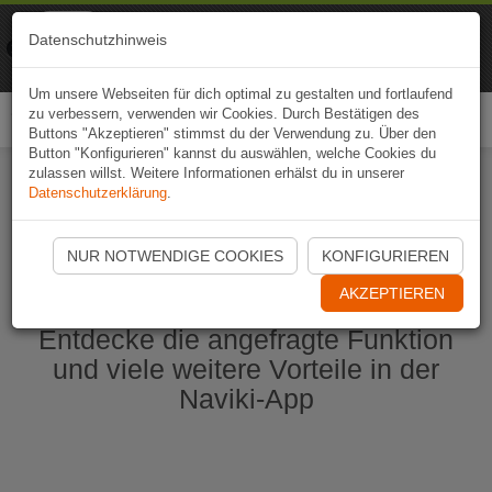
Naviki
Datenschutzhinweis
Zur App
Fahrrad-Navi
Um unsere Webseiten für dich optimal zu gestalten und fortlaufend
zu verbessern, verwenden wir Cookies. Durch Bestätigen des
Togg
Buttons "Akzeptieren" stimmst du der Verwendung zu. Über den
navi
Button "Konfigurieren" kannst du auswählen, welche Cookies du
zulassen willst. Weitere Informationen erhälst du in unserer
Datenschutzerklärung
.
Naviki App jetzt öffnen
NUR NOTWENDIGE COOKIES
KONFIGURIEREN
AKZEPTIEREN
Entdecke die angefragte Funktion
und viele weitere Vorteile in der
Naviki-App