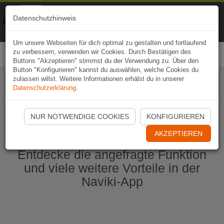
Naviki
Datenschutzhinweis
Zur App
Fahrrad-Navi
Um unsere Webseiten für dich optimal zu gestalten und fortlaufend
zu verbessern, verwenden wir Cookies. Durch Bestätigen des
Togg
Buttons "Akzeptieren" stimmst du der Verwendung zu. Über den
navi
Button "Konfigurieren" kannst du auswählen, welche Cookies du
zulassen willst. Weitere Informationen erhälst du in unserer
Datenschutzerklärung
.
Naviki App jetzt öffnen
NUR NOTWENDIGE COOKIES
KONFIGURIEREN
AKZEPTIEREN
Entdecke die angefragte Funktion
und viele weitere Vorteile in der
Naviki-App