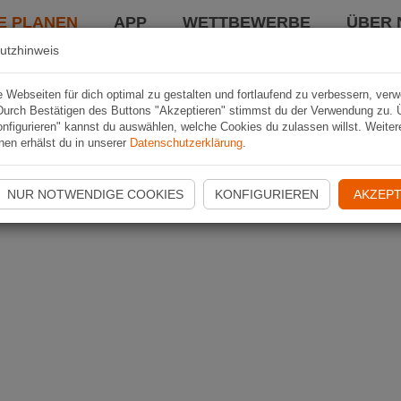
E PLANEN
APP
WETTBEWERBE
ÜBER 
utzhinweis
Webseiten für dich optimal zu gestalten und fortlaufend zu verbessern, ver
Durch Bestätigen des Buttons "Akzeptieren" stimmst du der Verwendung zu. 
nfigurieren" kannst du auswählen, welche Cookies du zulassen willst. Weiter
nen erhälst du in unserer
Datenschutzerklärung
.
NUR NOTWENDIGE COOKIES
KONFIGURIEREN
AKZEPT