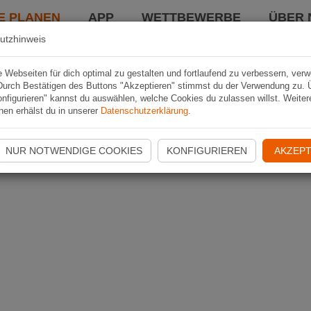
E PLANEN
APP
WETTBEWERBE
ÜBER 
utzhinweis
Webseiten für dich optimal zu gestalten und fortlaufend zu verbessern, ver
Durch Bestätigen des Buttons "Akzeptieren" stimmst du der Verwendung zu. 
nfigurieren" kannst du auswählen, welche Cookies du zulassen willst. Weiter
nen erhälst du in unserer
Datenschutzerklärung
.
NUR NOTWENDIGE COOKIES
KONFIGURIEREN
AKZEPT