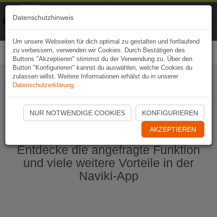
Naviki
Datenschutzhinweis
Zur App
Fahrrad-Navi
Um unsere Webseiten für dich optimal zu gestalten und fortlaufend
zu verbessern, verwenden wir Cookies. Durch Bestätigen des
Togg
Buttons "Akzeptieren" stimmst du der Verwendung zu. Über den
navi
Button "Konfigurieren" kannst du auswählen, welche Cookies du
zulassen willst. Weitere Informationen erhälst du in unserer
Datenschutzerklärung
.
Naviki App jetzt öffnen
NUR NOTWENDIGE COOKIES
KONFIGURIEREN
AKZEPTIEREN
Entdecke die angefragte Funktion
und viele weitere Vorteile in der
Naviki-App