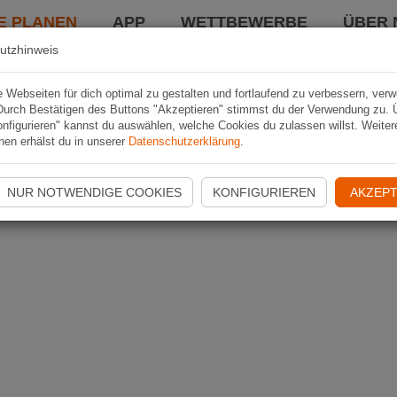
E PLANEN
APP
WETTBEWERBE
ÜBER 
utzhinweis
Webseiten für dich optimal zu gestalten und fortlaufend zu verbessern, ver
Durch Bestätigen des Buttons "Akzeptieren" stimmst du der Verwendung zu. 
nfigurieren" kannst du auswählen, welche Cookies du zulassen willst. Weiter
nen erhälst du in unserer
Datenschutzerklärung
.
NUR NOTWENDIGE COOKIES
KONFIGURIEREN
AKZEPT