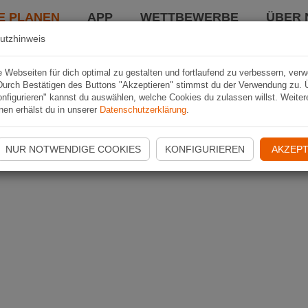
E PLANEN
APP
WETTBEWERBE
ÜBER 
utzhinweis
Webseiten für dich optimal zu gestalten und fortlaufend zu verbessern, ver
Durch Bestätigen des Buttons "Akzeptieren" stimmst du der Verwendung zu. 
nfigurieren" kannst du auswählen, welche Cookies du zulassen willst. Weiter
nen erhälst du in unserer
Datenschutzerklärung
.
NUR NOTWENDIGE COOKIES
KONFIGURIEREN
AKZEPT