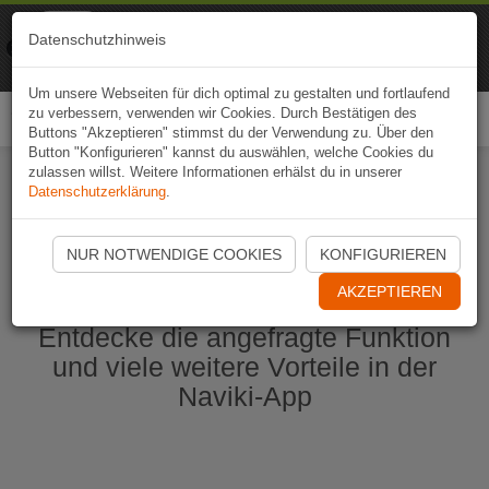
Naviki
Datenschutzhinweis
Zur App
Fahrrad-Navi
Um unsere Webseiten für dich optimal zu gestalten und fortlaufend
zu verbessern, verwenden wir Cookies. Durch Bestätigen des
Togg
Buttons "Akzeptieren" stimmst du der Verwendung zu. Über den
navi
Button "Konfigurieren" kannst du auswählen, welche Cookies du
zulassen willst. Weitere Informationen erhälst du in unserer
Datenschutzerklärung
.
Naviki App jetzt öffnen
NUR NOTWENDIGE COOKIES
KONFIGURIEREN
AKZEPTIEREN
Entdecke die angefragte Funktion
und viele weitere Vorteile in der
Naviki-App