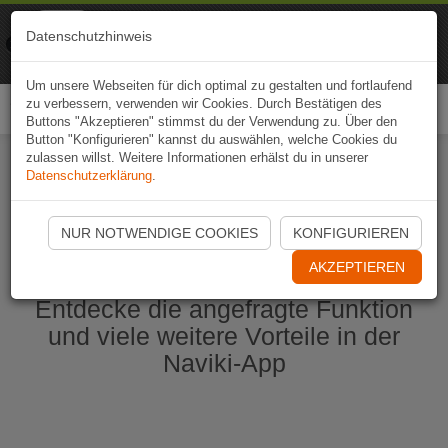
Naviki
Datenschutzhinweis
Zur App
Fahrrad-Navi
Um unsere Webseiten für dich optimal zu gestalten und fortlaufend
zu verbessern, verwenden wir Cookies. Durch Bestätigen des
Togg
Buttons "Akzeptieren" stimmst du der Verwendung zu. Über den
navi
Button "Konfigurieren" kannst du auswählen, welche Cookies du
zulassen willst. Weitere Informationen erhälst du in unserer
Datenschutzerklärung
.
Naviki App jetzt öffnen
NUR NOTWENDIGE COOKIES
KONFIGURIEREN
AKZEPTIEREN
Entdecke die angefragte Funktion
und viele weitere Vorteile in der
Naviki-App