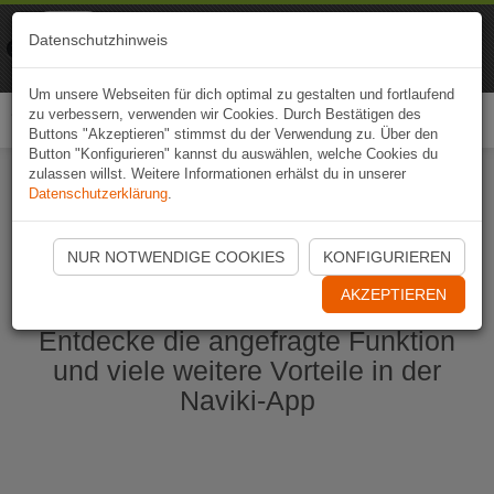
Naviki
Datenschutzhinweis
Zur App
Fahrrad-Navi
Um unsere Webseiten für dich optimal zu gestalten und fortlaufend
zu verbessern, verwenden wir Cookies. Durch Bestätigen des
Togg
Buttons "Akzeptieren" stimmst du der Verwendung zu. Über den
navi
Button "Konfigurieren" kannst du auswählen, welche Cookies du
zulassen willst. Weitere Informationen erhälst du in unserer
Datenschutzerklärung
.
Naviki App jetzt öffnen
NUR NOTWENDIGE COOKIES
KONFIGURIEREN
AKZEPTIEREN
Entdecke die angefragte Funktion
und viele weitere Vorteile in der
Naviki-App