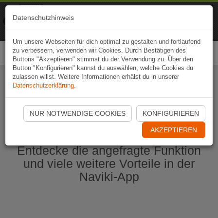
Naviki
Datenschutzhinweis
Zur App
Fahrrad-Navi
Um unsere Webseiten für dich optimal zu gestalten und fortlaufend
zu verbessern, verwenden wir Cookies. Durch Bestätigen des
Togg
Buttons "Akzeptieren" stimmst du der Verwendung zu. Über den
navi
Button "Konfigurieren" kannst du auswählen, welche Cookies du
zulassen willst. Weitere Informationen erhälst du in unserer
Datenschutzerklärung
.
Naviki App jetzt öffnen
NUR NOTWENDIGE COOKIES
KONFIGURIEREN
AKZEPTIEREN
Entdecke die angefragte Funktion
und viele weitere Vorteile in der
Naviki-App