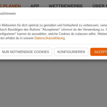
E PLANEN
APP
WETTBEWERBE
ÜBER 
utzhinweis
Webseiten für dich optimal zu gestalten und fortlaufend zu verbessern, ver
Durch Bestätigen des Buttons "Akzeptieren" stimmst du der Verwendung zu. 
nfigurieren" kannst du auswählen, welche Cookies du zulassen willst. Weiter
nen erhälst du in unserer
Datenschutzerklärung
.
NUR NOTWENDIGE COOKIES
KONFIGURIEREN
AKZEPT