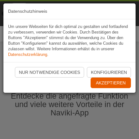
Naviki
Datenschutzhinweis
Zur App
Fahrrad-Navi
Um unsere Webseiten für dich optimal zu gestalten und fortlaufend
zu verbessern, verwenden wir Cookies. Durch Bestätigen des
Togg
Buttons "Akzeptieren" stimmst du der Verwendung zu. Über den
navi
Button "Konfigurieren" kannst du auswählen, welche Cookies du
zulassen willst. Weitere Informationen erhälst du in unserer
Datenschutzerklärung
.
Naviki App jetzt öffnen
NUR NOTWENDIGE COOKIES
KONFIGURIEREN
AKZEPTIEREN
Entdecke die angefragte Funktion
und viele weitere Vorteile in der
Naviki-App