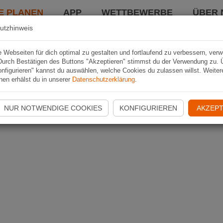
E PLANEN
APP
WETTBEWERBE
ÜBER 
utzhinweis
Webseiten für dich optimal zu gestalten und fortlaufend zu verbessern, ver
Durch Bestätigen des Buttons "Akzeptieren" stimmst du der Verwendung zu. 
nfigurieren" kannst du auswählen, welche Cookies du zulassen willst. Weiter
nen erhälst du in unserer
Datenschutzerklärung
.
NUR NOTWENDIGE COOKIES
KONFIGURIEREN
AKZEPT