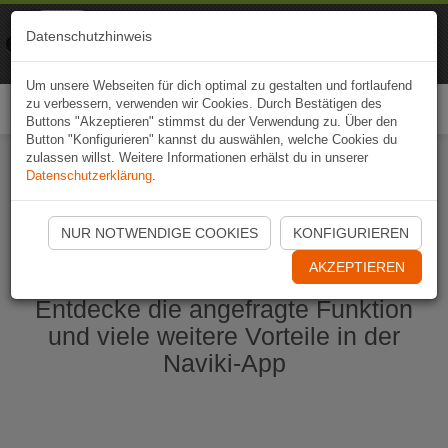
Naviki
Datenschutzhinweis
Zur App
Fahrrad-Navi
Um unsere Webseiten für dich optimal zu gestalten und fortlaufend
zu verbessern, verwenden wir Cookies. Durch Bestätigen des
Togg
Buttons "Akzeptieren" stimmst du der Verwendung zu. Über den
navi
Button "Konfigurieren" kannst du auswählen, welche Cookies du
zulassen willst. Weitere Informationen erhälst du in unserer
Datenschutzerklärung
.
Naviki App jetzt öffnen
NUR NOTWENDIGE COOKIES
KONFIGURIEREN
AKZEPTIEREN
Entdecke die angefragte Funktion
und viele weitere Vorteile in der
Naviki-App