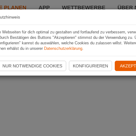
E PLANEN
APP
WETTBEWERBE
ÜBER 
utzhinweis
Webseiten für dich optimal zu gestalten und fortlaufend zu verbessern, ver
Durch Bestätigen des Buttons "Akzeptieren" stimmst du der Verwendung zu. 
nfigurieren" kannst du auswählen, welche Cookies du zulassen willst. Weiter
nen erhälst du in unserer
Datenschutzerklärung
.
NUR NOTWENDIGE COOKIES
KONFIGURIEREN
AKZEPT