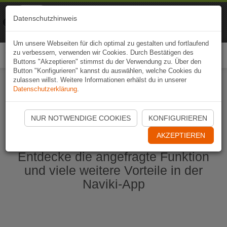
Naviki
Datenschutzhinweis
Zur App
Fahrrad-Navi
Um unsere Webseiten für dich optimal zu gestalten und fortlaufend
zu verbessern, verwenden wir Cookies. Durch Bestätigen des
Togg
Buttons "Akzeptieren" stimmst du der Verwendung zu. Über den
navi
Button "Konfigurieren" kannst du auswählen, welche Cookies du
zulassen willst. Weitere Informationen erhälst du in unserer
Datenschutzerklärung
.
Naviki App jetzt öffnen
NUR NOTWENDIGE COOKIES
KONFIGURIEREN
AKZEPTIEREN
Entdecke die angefragte Funktion
und viele weitere Vorteile in der
Naviki-App