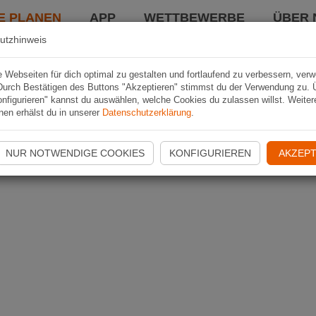
E PLANEN
APP
WETTBEWERBE
ÜBER 
utzhinweis
Webseiten für dich optimal zu gestalten und fortlaufend zu verbessern, ver
Durch Bestätigen des Buttons "Akzeptieren" stimmst du der Verwendung zu. 
nfigurieren" kannst du auswählen, welche Cookies du zulassen willst. Weiter
nen erhälst du in unserer
Datenschutzerklärung
.
NUR NOTWENDIGE COOKIES
KONFIGURIEREN
AKZEPT