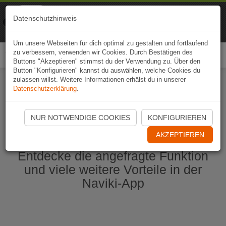
Naviki
Datenschutzhinweis
Zur App
Fahrrad-Navi
Um unsere Webseiten für dich optimal zu gestalten und fortlaufend
zu verbessern, verwenden wir Cookies. Durch Bestätigen des
Togg
Buttons "Akzeptieren" stimmst du der Verwendung zu. Über den
navi
Button "Konfigurieren" kannst du auswählen, welche Cookies du
zulassen willst. Weitere Informationen erhälst du in unserer
Datenschutzerklärung
.
Naviki App jetzt öffnen
NUR NOTWENDIGE COOKIES
KONFIGURIEREN
AKZEPTIEREN
Entdecke die angefragte Funktion
und viele weitere Vorteile in der
Naviki-App