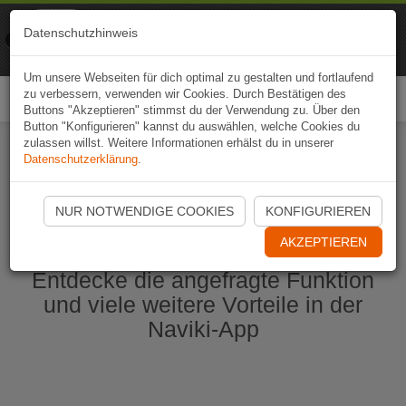
Naviki
Datenschutzhinweis
Zur App
Fahrrad-Navi
Um unsere Webseiten für dich optimal zu gestalten und fortlaufend
zu verbessern, verwenden wir Cookies. Durch Bestätigen des
Togg
Buttons "Akzeptieren" stimmst du der Verwendung zu. Über den
navi
Button "Konfigurieren" kannst du auswählen, welche Cookies du
zulassen willst. Weitere Informationen erhälst du in unserer
Datenschutzerklärung
.
Naviki App jetzt öffnen
NUR NOTWENDIGE COOKIES
KONFIGURIEREN
AKZEPTIEREN
Entdecke die angefragte Funktion
und viele weitere Vorteile in der
Naviki-App