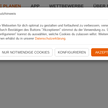
E PLANEN
APP
WETTBEWERBE
ÜBER 
utzhinweis
Webseiten für dich optimal zu gestalten und fortlaufend zu verbessern, ver
Durch Bestätigen des Buttons "Akzeptieren" stimmst du der Verwendung zu. 
nfigurieren" kannst du auswählen, welche Cookies du zulassen willst. Weiter
nen erhälst du in unserer
Datenschutzerklärung
.
NUR NOTWENDIGE COOKIES
KONFIGURIEREN
AKZEPT