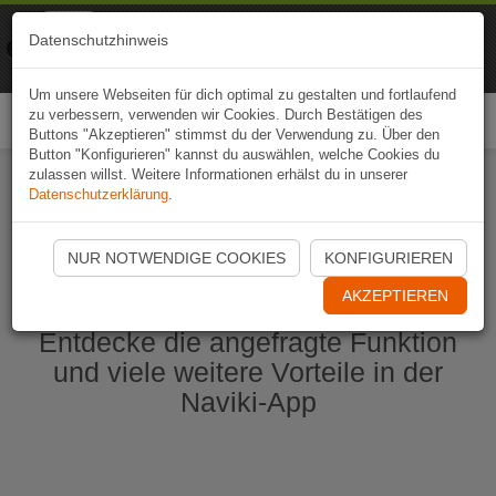
Naviki
Datenschutzhinweis
Zur App
Fahrrad-Navi
Um unsere Webseiten für dich optimal zu gestalten und fortlaufend
zu verbessern, verwenden wir Cookies. Durch Bestätigen des
Togg
Buttons "Akzeptieren" stimmst du der Verwendung zu. Über den
navi
Button "Konfigurieren" kannst du auswählen, welche Cookies du
zulassen willst. Weitere Informationen erhälst du in unserer
Datenschutzerklärung
.
Naviki App jetzt öffnen
NUR NOTWENDIGE COOKIES
KONFIGURIEREN
AKZEPTIEREN
Entdecke die angefragte Funktion
und viele weitere Vorteile in der
Naviki-App