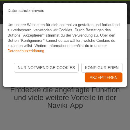
Naviki
Datenschutzhinweis
Zur App
Fahrrad-Navi
Um unsere Webseiten für dich optimal zu gestalten und fortlaufend
zu verbessern, verwenden wir Cookies. Durch Bestätigen des
Togg
Buttons "Akzeptieren" stimmst du der Verwendung zu. Über den
navi
Button "Konfigurieren" kannst du auswählen, welche Cookies du
zulassen willst. Weitere Informationen erhälst du in unserer
Datenschutzerklärung
.
Naviki App jetzt öffnen
NUR NOTWENDIGE COOKIES
KONFIGURIEREN
AKZEPTIEREN
Entdecke die angefragte Funktion
und viele weitere Vorteile in der
Naviki-App