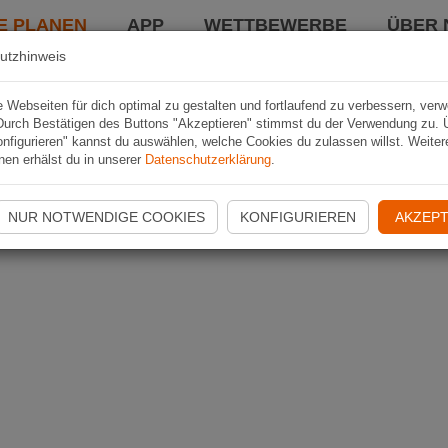
E PLANEN
APP
WETTBEWERBE
ÜBER 
utzhinweis
Webseiten für dich optimal zu gestalten und fortlaufend zu verbessern, ver
Durch Bestätigen des Buttons "Akzeptieren" stimmst du der Verwendung zu. 
nfigurieren" kannst du auswählen, welche Cookies du zulassen willst. Weiter
nen erhälst du in unserer
Datenschutzerklärung
.
NUR NOTWENDIGE COOKIES
KONFIGURIEREN
AKZEPT