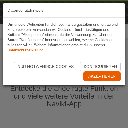
Naviki
Datenschutzhinweis
Zur App
Fahrrad-Navi
Um unsere Webseiten für dich optimal zu gestalten und fortlaufend
zu verbessern, verwenden wir Cookies. Durch Bestätigen des
Togg
Buttons "Akzeptieren" stimmst du der Verwendung zu. Über den
navi
Button "Konfigurieren" kannst du auswählen, welche Cookies du
zulassen willst. Weitere Informationen erhälst du in unserer
Datenschutzerklärung
.
Naviki App jetzt öffnen
NUR NOTWENDIGE COOKIES
KONFIGURIEREN
AKZEPTIEREN
Entdecke die angefragte Funktion
und viele weitere Vorteile in der
Naviki-App