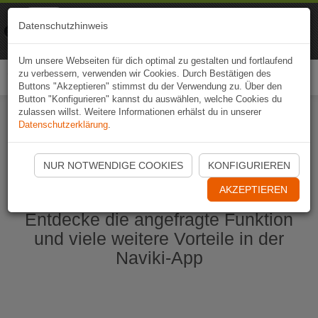
Naviki
Datenschutzhinweis
Zur App
Fahrrad-Navi
Um unsere Webseiten für dich optimal zu gestalten und fortlaufend
zu verbessern, verwenden wir Cookies. Durch Bestätigen des
Togg
Buttons "Akzeptieren" stimmst du der Verwendung zu. Über den
navi
Button "Konfigurieren" kannst du auswählen, welche Cookies du
zulassen willst. Weitere Informationen erhälst du in unserer
Datenschutzerklärung
.
Naviki App jetzt öffnen
NUR NOTWENDIGE COOKIES
KONFIGURIEREN
AKZEPTIEREN
Entdecke die angefragte Funktion
und viele weitere Vorteile in der
Naviki-App