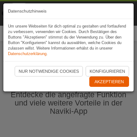
Naviki
Datenschutzhinweis
Zur App
Fahrrad-Navi
Um unsere Webseiten für dich optimal zu gestalten und fortlaufend
zu verbessern, verwenden wir Cookies. Durch Bestätigen des
Togg
Buttons "Akzeptieren" stimmst du der Verwendung zu. Über den
navi
Button "Konfigurieren" kannst du auswählen, welche Cookies du
zulassen willst. Weitere Informationen erhälst du in unserer
Datenschutzerklärung
.
Naviki App jetzt öffnen
NUR NOTWENDIGE COOKIES
KONFIGURIEREN
AKZEPTIEREN
Entdecke die angefragte Funktion
und viele weitere Vorteile in der
Naviki-App