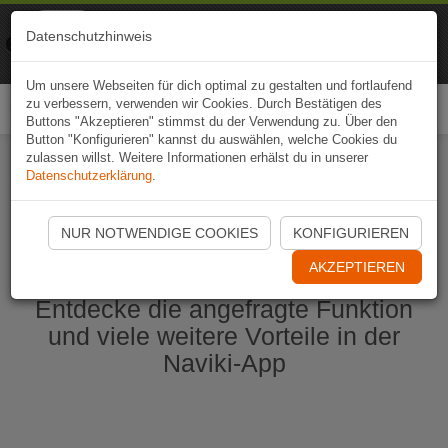
Naviki
Datenschutzhinweis
Zur App
Fahrrad-Navi
Um unsere Webseiten für dich optimal zu gestalten und fortlaufend
zu verbessern, verwenden wir Cookies. Durch Bestätigen des
Togg
Buttons "Akzeptieren" stimmst du der Verwendung zu. Über den
navi
Button "Konfigurieren" kannst du auswählen, welche Cookies du
zulassen willst. Weitere Informationen erhälst du in unserer
Datenschutzerklärung
.
Naviki App jetzt öffnen
NUR NOTWENDIGE COOKIES
KONFIGURIEREN
AKZEPTIEREN
Entdecke die angefragte Funktion
und viele weitere Vorteile in der
Naviki-App