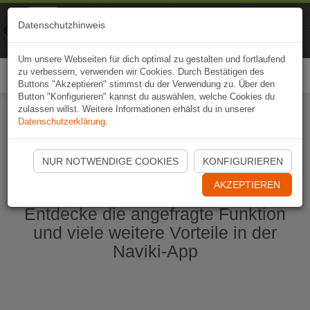
Naviki
Datenschutzhinweis
Zur App
Fahrrad-Navi
Um unsere Webseiten für dich optimal zu gestalten und fortlaufend
zu verbessern, verwenden wir Cookies. Durch Bestätigen des
Togg
Buttons "Akzeptieren" stimmst du der Verwendung zu. Über den
navi
Button "Konfigurieren" kannst du auswählen, welche Cookies du
zulassen willst. Weitere Informationen erhälst du in unserer
Datenschutzerklärung
.
Naviki App jetzt öffnen
NUR NOTWENDIGE COOKIES
KONFIGURIEREN
AKZEPTIEREN
Entdecke die angefragte Funktion
und viele weitere Vorteile in der
Naviki-App