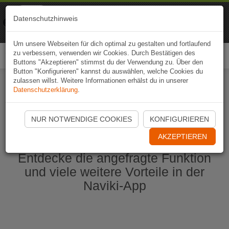
Naviki
Datenschutzhinweis
Zur App
Fahrrad-Navi
Um unsere Webseiten für dich optimal zu gestalten und fortlaufend
zu verbessern, verwenden wir Cookies. Durch Bestätigen des
Togg
Buttons "Akzeptieren" stimmst du der Verwendung zu. Über den
navi
Button "Konfigurieren" kannst du auswählen, welche Cookies du
zulassen willst. Weitere Informationen erhälst du in unserer
Datenschutzerklärung
.
Naviki App jetzt öffnen
NUR NOTWENDIGE COOKIES
KONFIGURIEREN
AKZEPTIEREN
Entdecke die angefragte Funktion
und viele weitere Vorteile in der
Naviki-App