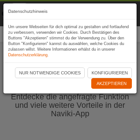
Naviki
Datenschutzhinweis
Zur App
Fahrrad-Navi
Um unsere Webseiten für dich optimal zu gestalten und fortlaufend
zu verbessern, verwenden wir Cookies. Durch Bestätigen des
Togg
Buttons "Akzeptieren" stimmst du der Verwendung zu. Über den
navi
Button "Konfigurieren" kannst du auswählen, welche Cookies du
zulassen willst. Weitere Informationen erhälst du in unserer
Datenschutzerklärung
.
Naviki App jetzt öffnen
NUR NOTWENDIGE COOKIES
KONFIGURIEREN
AKZEPTIEREN
Entdecke die angefragte Funktion
und viele weitere Vorteile in der
Naviki-App