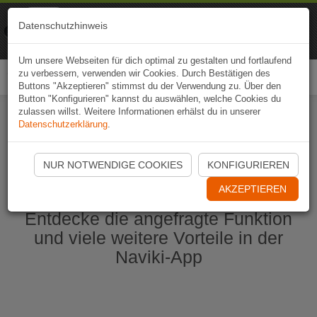
Naviki
Datenschutzhinweis
Zur App
Fahrrad-Navi
Um unsere Webseiten für dich optimal zu gestalten und fortlaufend
zu verbessern, verwenden wir Cookies. Durch Bestätigen des
Togg
Buttons "Akzeptieren" stimmst du der Verwendung zu. Über den
navi
Button "Konfigurieren" kannst du auswählen, welche Cookies du
zulassen willst. Weitere Informationen erhälst du in unserer
Datenschutzerklärung
.
Naviki App jetzt öffnen
NUR NOTWENDIGE COOKIES
KONFIGURIEREN
AKZEPTIEREN
Entdecke die angefragte Funktion
und viele weitere Vorteile in der
Naviki-App