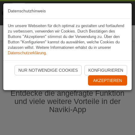
Naviki
Datenschutzhinweis
Zur App
Fahrrad-Navi
Um unsere Webseiten für dich optimal zu gestalten und fortlaufend
zu verbessern, verwenden wir Cookies. Durch Bestätigen des
Togg
Buttons "Akzeptieren" stimmst du der Verwendung zu. Über den
navi
Button "Konfigurieren" kannst du auswählen, welche Cookies du
zulassen willst. Weitere Informationen erhälst du in unserer
Datenschutzerklärung
.
Naviki App jetzt öffnen
NUR NOTWENDIGE COOKIES
KONFIGURIEREN
AKZEPTIEREN
Entdecke die angefragte Funktion
und viele weitere Vorteile in der
Naviki-App