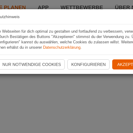
E PLANEN
APP
WETTBEWERBE
ÜBER 
utzhinweis
Webseiten für dich optimal zu gestalten und fortlaufend zu verbessern, ver
Durch Bestätigen des Buttons "Akzeptieren" stimmst du der Verwendung zu. 
nfigurieren" kannst du auswählen, welche Cookies du zulassen willst. Weiter
nen erhälst du in unserer
Datenschutzerklärung
.
NUR NOTWENDIGE COOKIES
KONFIGURIEREN
AKZEPT