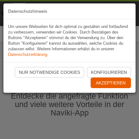
Naviki
Datenschutzhinweis
Zur App
Fahrrad-Navi
Um unsere Webseiten für dich optimal zu gestalten und fortlaufend
zu verbessern, verwenden wir Cookies. Durch Bestätigen des
Togg
Buttons "Akzeptieren" stimmst du der Verwendung zu. Über den
navi
Button "Konfigurieren" kannst du auswählen, welche Cookies du
zulassen willst. Weitere Informationen erhälst du in unserer
Datenschutzerklärung
.
Naviki App jetzt öffnen
NUR NOTWENDIGE COOKIES
KONFIGURIEREN
AKZEPTIEREN
Entdecke die angefragte Funktion
und viele weitere Vorteile in der
Naviki-App