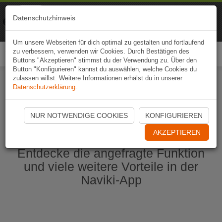
Naviki
Datenschutzhinweis
Zur App
Fahrrad-Navi
Um unsere Webseiten für dich optimal zu gestalten und fortlaufend
zu verbessern, verwenden wir Cookies. Durch Bestätigen des
Togg
Buttons "Akzeptieren" stimmst du der Verwendung zu. Über den
navi
Button "Konfigurieren" kannst du auswählen, welche Cookies du
zulassen willst. Weitere Informationen erhälst du in unserer
Datenschutzerklärung
.
Naviki App jetzt öffnen
NUR NOTWENDIGE COOKIES
KONFIGURIEREN
AKZEPTIEREN
Entdecke die angefragte Funktion
und viele weitere Vorteile in der
Naviki-App