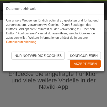
Naviki
Datenschutzhinweis
Zur App
Fahrrad-Navi
Um unsere Webseiten für dich optimal zu gestalten und fortlaufend
zu verbessern, verwenden wir Cookies. Durch Bestätigen des
Togg
Buttons "Akzeptieren" stimmst du der Verwendung zu. Über den
navi
Button "Konfigurieren" kannst du auswählen, welche Cookies du
zulassen willst. Weitere Informationen erhälst du in unserer
Datenschutzerklärung
.
Naviki App jetzt öffnen
NUR NOTWENDIGE COOKIES
KONFIGURIEREN
AKZEPTIEREN
Entdecke die angefragte Funktion
und viele weitere Vorteile in der
Naviki-App