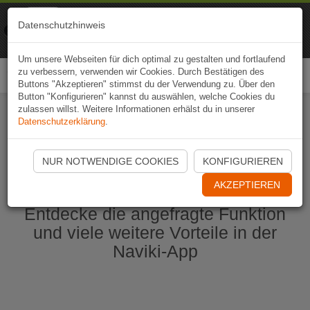
Naviki
Datenschutzhinweis
Zur App
Fahrrad-Navi
Um unsere Webseiten für dich optimal zu gestalten und fortlaufend
zu verbessern, verwenden wir Cookies. Durch Bestätigen des
Togg
Buttons "Akzeptieren" stimmst du der Verwendung zu. Über den
navi
Button "Konfigurieren" kannst du auswählen, welche Cookies du
zulassen willst. Weitere Informationen erhälst du in unserer
Datenschutzerklärung
.
Naviki App jetzt öffnen
NUR NOTWENDIGE COOKIES
KONFIGURIEREN
AKZEPTIEREN
Entdecke die angefragte Funktion
und viele weitere Vorteile in der
Naviki-App