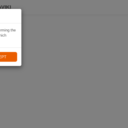
VIKI
irming the
hich
EPT