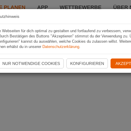
E PLANEN
APP
WETTBEWERBE
ÜBER 
utzhinweis
Webseiten für dich optimal zu gestalten und fortlaufend zu verbessern, ver
Durch Bestätigen des Buttons "Akzeptieren" stimmst du der Verwendung zu. 
nfigurieren" kannst du auswählen, welche Cookies du zulassen willst. Weiter
nen erhälst du in unserer
Datenschutzerklärung
.
NUR NOTWENDIGE COOKIES
KONFIGURIEREN
AKZEPT