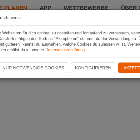
E PLANEN
APP
WETTBEWERBE
ÜBER 
utzhinweis
Webseiten für dich optimal zu gestalten und fortlaufend zu verbessern, ver
Durch Bestätigen des Buttons "Akzeptieren" stimmst du der Verwendung zu. 
nfigurieren" kannst du auswählen, welche Cookies du zulassen willst. Weiter
nen erhälst du in unserer
Datenschutzerklärung
.
NUR NOTWENDIGE COOKIES
KONFIGURIEREN
AKZEPT