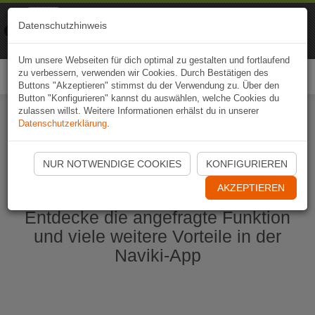
Naviki
Datenschutzhinweis
Zur App
Fahrrad-Navi
Um unsere Webseiten für dich optimal zu gestalten und fortlaufend
zu verbessern, verwenden wir Cookies. Durch Bestätigen des
Togg
Buttons "Akzeptieren" stimmst du der Verwendung zu. Über den
navi
Button "Konfigurieren" kannst du auswählen, welche Cookies du
zulassen willst. Weitere Informationen erhälst du in unserer
Datenschutzerklärung
.
Naviki App jetzt öffnen
NUR NOTWENDIGE COOKIES
KONFIGURIEREN
AKZEPTIEREN
Entdecke die angefragte Funktion
und viele weitere Vorteile in der
Naviki-App