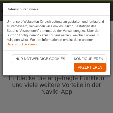
Naviki
Datenschutzhinweis
Zur App
Fahrrad-Navi
Um unsere Webseiten für dich optimal zu gestalten und fortlaufend
zu verbessern, verwenden wir Cookies. Durch Bestätigen des
Togg
Buttons "Akzeptieren" stimmst du der Verwendung zu. Über den
navi
Button "Konfigurieren" kannst du auswählen, welche Cookies du
zulassen willst. Weitere Informationen erhälst du in unserer
Datenschutzerklärung
.
Naviki App jetzt öffnen
NUR NOTWENDIGE COOKIES
KONFIGURIEREN
AKZEPTIEREN
Entdecke die angefragte Funktion
und viele weitere Vorteile in der
Naviki-App