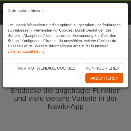
Naviki
Datenschutzhinweis
Zur App
Fahrrad-Navi
Um unsere Webseiten für dich optimal zu gestalten und fortlaufend
zu verbessern, verwenden wir Cookies. Durch Bestätigen des
Togg
Buttons "Akzeptieren" stimmst du der Verwendung zu. Über den
navi
Button "Konfigurieren" kannst du auswählen, welche Cookies du
zulassen willst. Weitere Informationen erhälst du in unserer
Datenschutzerklärung
.
Naviki App jetzt öffnen
NUR NOTWENDIGE COOKIES
KONFIGURIEREN
AKZEPTIEREN
Entdecke die angefragte Funktion
und viele weitere Vorteile in der
Naviki-App