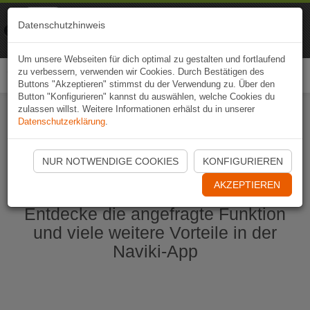
Naviki
Datenschutzhinweis
Zur App
Fahrrad-Navi
Um unsere Webseiten für dich optimal zu gestalten und fortlaufend
zu verbessern, verwenden wir Cookies. Durch Bestätigen des
Togg
Buttons "Akzeptieren" stimmst du der Verwendung zu. Über den
navi
Button "Konfigurieren" kannst du auswählen, welche Cookies du
zulassen willst. Weitere Informationen erhälst du in unserer
Datenschutzerklärung
.
Naviki App jetzt öffnen
NUR NOTWENDIGE COOKIES
KONFIGURIEREN
AKZEPTIEREN
Entdecke die angefragte Funktion
und viele weitere Vorteile in der
Naviki-App