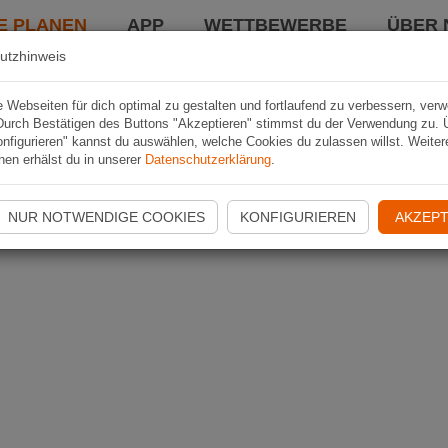
E PLANEN
APP
WETTBEWERBE
ÜBER 
utzhinweis
Webseiten für dich optimal zu gestalten und fortlaufend zu verbessern, ver
Durch Bestätigen des Buttons "Akzeptieren" stimmst du der Verwendung zu. 
nfigurieren" kannst du auswählen, welche Cookies du zulassen willst. Weiter
nen erhälst du in unserer
Datenschutzerklärung
.
NUR NOTWENDIGE COOKIES
KONFIGURIEREN
AKZEPT