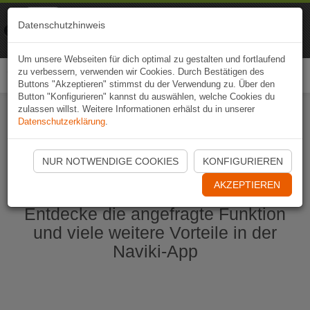
Naviki
Datenschutzhinweis
Zur App
Fahrrad-Navi
Um unsere Webseiten für dich optimal zu gestalten und fortlaufend
zu verbessern, verwenden wir Cookies. Durch Bestätigen des
Togg
Buttons "Akzeptieren" stimmst du der Verwendung zu. Über den
navi
Button "Konfigurieren" kannst du auswählen, welche Cookies du
zulassen willst. Weitere Informationen erhälst du in unserer
Datenschutzerklärung
.
Naviki App jetzt öffnen
NUR NOTWENDIGE COOKIES
KONFIGURIEREN
AKZEPTIEREN
Entdecke die angefragte Funktion
und viele weitere Vorteile in der
Naviki-App